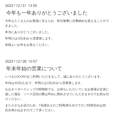
2023
/
12
/
31 13:55
今年も一年ありがとうございました
今年もたくさんのお客様に支えられ、昨日無事に仕事納めを迎えることがで
きました。
本当にありがとうございました。
年明けは3日(水)から営業致します。
皆様よいお年をお迎えください。
2023
/
12
/
26 10:57
年末年始の営業について
いつもCOCOROをご利用いただきまして、誠にありがとうございます。
年内は30日(土)まで、年明けは3日(水)から営業致します。
なおオーダーストップの時間前でも、お待ちいただいているお客様が定員に
達した場合、ソース完売の際は早めに閉めさせていただきますのでお気を付
けください。
また小さなお店のため、7名様以上のご利用(席を分けてのご利用含め)は対
応出来かねますのでご了承ください。